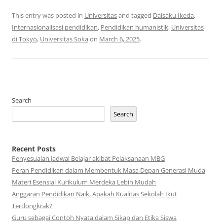
This entry was posted in
Universitas
and tagged
Daisaku Ikeda
,
Internasionalisasi pendidikan
,
Pendidikan humanistik
,
Universitas
di Tokyo
,
Universitas Soka
on
March 6, 2025
.
Search
Search
Recent Posts
Penyesuaian Jadwal Belajar akibat Pelaksanaan MBG
Peran Pendidikan dalam Membentuk Masa Depan Generasi Muda
Materi Esensial Kurikulum Merdeka Lebih Mudah
Anggaran Pendidikan Naik, Apakah Kualitas Sekolah Ikut
Terdongkrak?
Guru sebagai Contoh Nyata dalam Sikap dan Etika Siswa