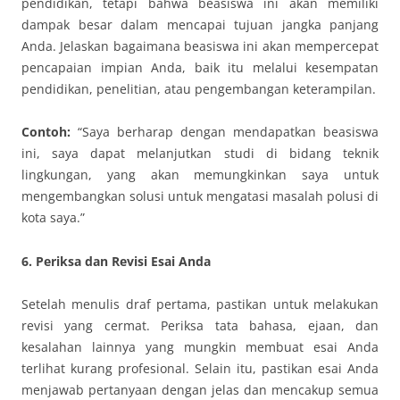
pendidikan, tetapi bahwa beasiswa ini akan memiliki
dampak besar dalam mencapai tujuan jangka panjang
Anda. Jelaskan bagaimana beasiswa ini akan mempercepat
pencapaian impian Anda, baik itu melalui kesempatan
pendidikan, penelitian, atau pengembangan keterampilan.
Contoh:
“Saya berharap dengan mendapatkan beasiswa
ini, saya dapat melanjutkan studi di bidang teknik
lingkungan, yang akan memungkinkan saya untuk
mengembangkan solusi untuk mengatasi masalah polusi di
kota saya.”
6. Periksa dan Revisi Esai Anda
Setelah menulis draf pertama, pastikan untuk melakukan
revisi yang cermat. Periksa tata bahasa, ejaan, dan
kesalahan lainnya yang mungkin membuat esai Anda
terlihat kurang profesional. Selain itu, pastikan esai Anda
menjawab pertanyaan dengan jelas dan mencakup semua