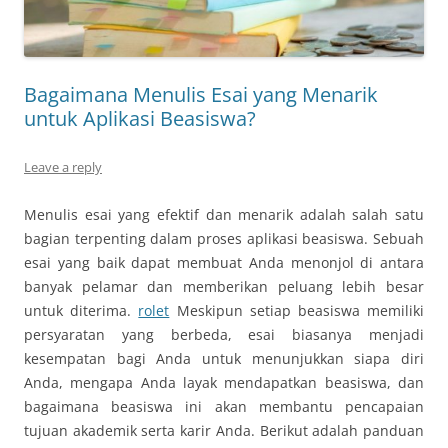
Bagaimana Menulis Esai yang Menarik
untuk Aplikasi Beasiswa?
Leave a reply
Menulis esai yang efektif dan menarik adalah salah satu
bagian terpenting dalam proses aplikasi beasiswa. Sebuah
esai yang baik dapat membuat Anda menonjol di antara
banyak pelamar dan memberikan peluang lebih besar
untuk diterima.
rolet
Meskipun setiap beasiswa memiliki
persyaratan yang berbeda, esai biasanya menjadi
kesempatan bagi Anda untuk menunjukkan siapa diri
Anda, mengapa Anda layak mendapatkan beasiswa, dan
bagaimana beasiswa ini akan membantu pencapaian
tujuan akademik serta karir Anda. Berikut adalah panduan