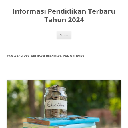
Skip
to
Informasi Pendidikan Terbaru
content
Tahun 2024
Menu
TAG ARCHIVES:
APLIKASI BEASISWA YANG SUKSES