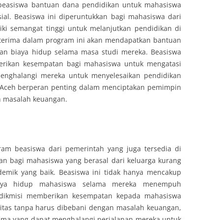
 beasiswa bantuan dana pendidikan untuk mahasiswa
al. Beasiswa ini diperuntukkan bagi mahasiswa dari
ki semangat tinggi untuk melanjutkan pendidikan di
iterima dalam program ini akan mendapatkan bantuan
dan biaya hidup selama masa studi mereka. Beasiswa
erikan kesempatan bagi mahasiswa untuk mengatasi
nghalangi mereka untuk menyelesaikan pendidikan
as Aceh berperan penting dalam menciptakan pemimpin
h masalah keuangan.
ram beasiswa dari pemerintah yang juga tersedia di
kan bagi mahasiswa yang berasal dari keluarga kurang
demik yang baik. Beasiswa ini tidak hanya mencakup
biaya hidup mahasiswa selama mereka menempuh
Bidikmisi memberikan kesempatan kepada mahasiswa
itas tanpa harus dibebani dengan masalah keuangan,
tama yang dapat menghalangi perjalanan mereka untuk