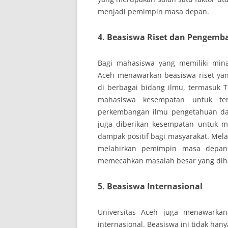
menjadi pemimpin masa depan.
4.
Beasiswa Riset dan Pengemb
Bagi mahasiswa yang memiliki mina
Aceh menawarkan beasiswa riset ya
di berbagai bidang ilmu, termasuk T
mahasiswa kesempatan untuk ter
perkembangan ilmu pengetahuan dan
juga diberikan kesempatan untuk m
dampak positif bagi masyarakat. Melal
melahirkan pemimpin masa depan
memecahkan masalah besar yang diha
5.
Beasiswa Internasional
Universitas Aceh juga menawarka
internasional. Beasiswa ini tidak ha