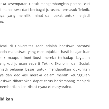
eka kesempatan untuk mengembangkan potensi diri
gi mahasiswa dari berbagai jurusan, termasuk Teknik,
innya, yang memiliki minat dan bakat untuk menjadi
ng.
icari di Universitas Aceh adalah beasiswa prestasi
epada mahasiswa yang menunjukkan hasil belajar luar
emik maupun kontribusi mereka terhadap kegiatan
ngikuti jurusan seperti Teknik, Ekonomi, dan Sosial,
enjadi peluang besar untuk mendapatkan dukungan
paya dan dedikasi mereka dalam meraih keunggulan
hasiswa diharapkan dapat terus berkembang menjadi
mberikan kontribusi nyata di masyarakat.
idikan