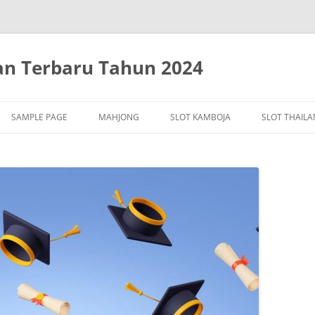
an Terbaru Tahun 2024
SAMPLE PAGE
MAHJONG
SLOT KAMBOJA
SLOT THAIL