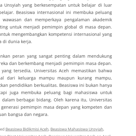
wa Unsyiah yang berkesempatan untuk belajar di luar
pelajar. Beasiswa internasional ini membuka peluang
s wawasan dan memperkaya pengalaman akademik
ing untuk menjadi pemimpin global di masa depan.
ntuk mengembangkan kompetensi internasional yang
di dunia kerja.
ainkan peran yang sangat penting dalam mendukung
mereka dan berkembang menjadi pemimpin masa depan.
yang tersedia, Universitas Aceh memastikan bahwa
asal dari keluarga mampu maupun kurang mampu,
an pendidikan berkualitas. Beasiswa ini bukan hanya
etapi juga membuka peluang bagi mahasiswa untuk
dalam berbagai bidang. Oleh karena itu, Universitas
n generasi pemimpin masa depan yang kompeten dan
ajuan bangsa dan negara.
ged
Beasiswa Bidikmisi Aceh
,
Beasiswa Mahasiswa Unsyiah
,