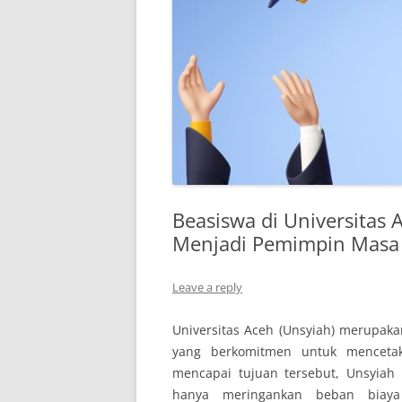
Beasiswa di Universita
Menjadi Pemimpin Masa
Leave a reply
Universitas Aceh (Unsyiah) merupaka
yang berkomitmen untuk menceta
mencapai tujuan tersebut, Unsyiah
hanya meringankan beban biay