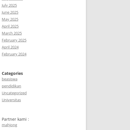
July 2025
June 2025
May 2025
April 2025
March 2025
February 2025
April 2024
February 2024
Categories
beasiswa
pendidikan
Uncategorized
Universitas
Partner kami :
mahjong