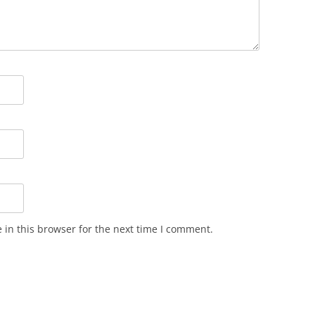
in this browser for the next time I comment.