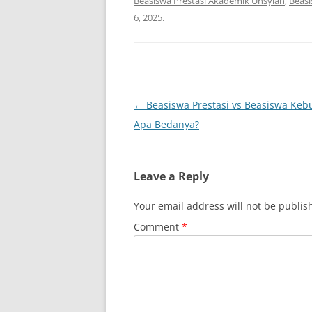
Beasiswa Prestasi Akademik Unsyiah
,
Beasi
6, 2025
.
Post
←
Beasiswa Prestasi vs Beasiswa Keb
navigation
Apa Bedanya?
Leave a Reply
Your email address will not be publis
Comment
*