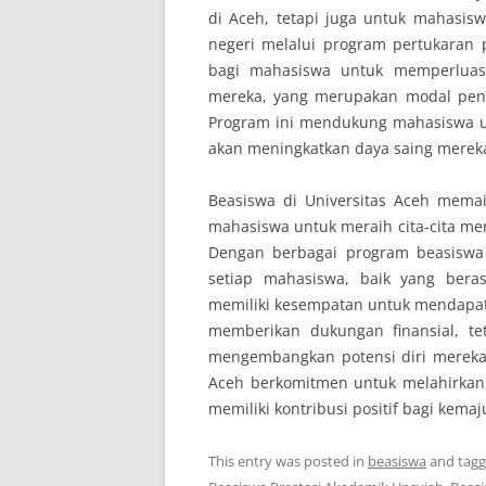
di Aceh, tetapi juga untuk mahasis
negeri melalui program pertukaran 
bagi mahasiswa untuk memperlua
mereka, yang merupakan modal pent
Program ini mendukung mahasiswa u
akan meningkatkan daya saing mereka 
Beasiswa di Universitas Aceh mem
mahasiswa untuk meraih cita-cita 
Dengan berbagai program beasiswa 
setiap mahasiswa, baik yang ber
memiliki kesempatan untuk mendapatk
memberikan dukungan finansial, t
mengembangkan potensi diri mereka 
Aceh berkomitmen untuk melahirka
memiliki kontribusi positif bagi kem
This entry was posted in
beasiswa
and tag